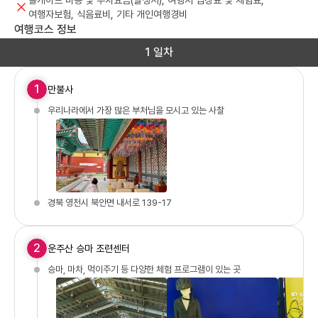
톨게이트 비용 및 주차요금(발생시), 여행지 입장료 및 체험료,
여행자보험, 식음료비, 기타 개인여행경비
여행코스 정보
1 일차
1
만불사
우리나라에서 가장 많은 부처님을 모시고 있는 사찰
경북 영천시 북안면 내서로 139-17
2
운주산 승마 조련센터
승마, 마차, 먹이주기 등 다양한 체험 프로그램이 있는 곳