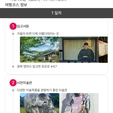
여행코스 정보
1 일차
1
임고서원
가을이 되면 더욱 아름다워지는 곳
경북 영천시 임고면 포은로 447
2
시안미술관
다양한 미술작품을 관람하기 좋은 미술관