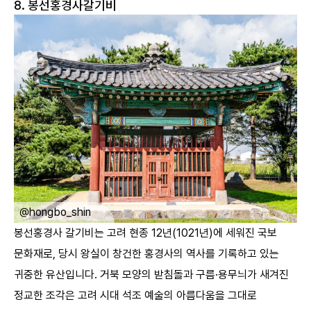
8. 봉선홍경사갈기비
ㅤ
@hongbo_shin
봉선홍경사 갈기비는 고려 현종 12년(1021년)에 세워진 국보
문화재로, 당시 왕실이 창건한 홍경사의 역사를 기록하고 있는
귀중한 유산입니다. 거북 모양의 받침돌과 구름·용무늬가 새겨진
정교한 조각은 고려 시대 석조 예술의 아름다움을 그대로