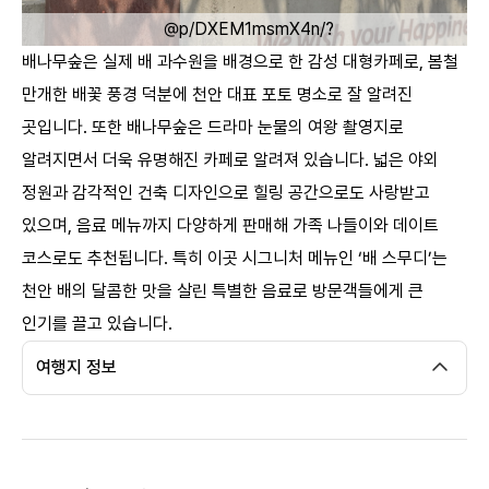
@p/DXEM1msmX4n/?
배나무숲은 실제 배 과수원을 배경으로 한 감성 대형카페로, 봄철
utm_source=ig_web_copy_link&igsh=NTc4MTIwNjQ2Y
만개한 배꽃 풍경 덕분에 천안 대표 포토 명소로 잘 알려진
Q==
ㅤ
곳입니다. 또한 배나무숲은 드라마 눈물의 여왕 촬영지로
알려지면서 더욱 유명해진 카페로 알려져 있습니다. 넓은 야외
정원과 감각적인 건축 디자인으로 힐링 공간으로도 사랑받고
있으며, 음료 메뉴까지 다양하게 판매해 가족 나들이와 데이트
코스로도 추천됩니다. 특히 이곳 시그니처 메뉴인 ‘배 스무디’는
천안 배의 달콤한 맛을 살린 특별한 음료로 방문객들에게 큰
인기를 끌고 있습니다.
여행지 정보