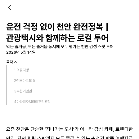
운전 걱정 없이 천안 완전정복｜
관광택시와 함께하는 로컬 투어
먹는 즐거움, 보는 즐거움 동시에 모두 챙기는 천안 감성 스팟 투어
2026년 5월 14일
목차
1
j의꽃다방
2
랜드마크195
3
독립기념관
4
아라리오갤러리조각광장
5
천안흥타령관
6
해피애니멀
요즘 천안은 단순한 ‘지나가는 도시’가 아니라 감성 카페, 트렌디한
7
배나무숲
맛집, 자연 힐링 스팟까지 모두 즐길 수 있는 충청권 핫플 여행지로