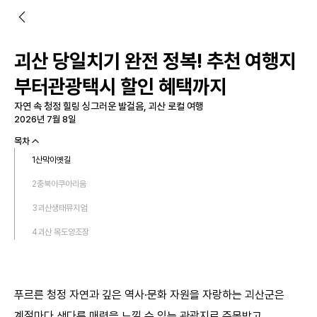
괴산 당일치기 완전 정복! 추천 여행지
부터관광택시 할인 혜택까지
자연 속 청정 힐링 싱그러운 발걸음, 괴산 로컬 여행
2026년 7월 8일
목차
1
산막이옛길
2
충북아쿠아리움
3
괴산생태뮤지엄
4
괴산 목도양조장
5
화양구곡
6
송시열 유적
푸르른 청정 자연과 깊은 역사·문화 자원을 자랑하는 괴산군은
7
괴산트리하우스가든
계절마다 색다른 매력을 느낄 수 있는 관광지로 주목받고