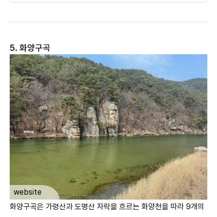
5. 화양구곡
ㅤ
website
화양구곡은 가령산과 도명산 자락을 흐르는 화양천을 따라 9개의