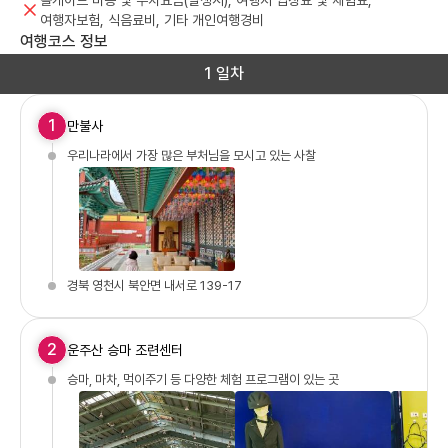
톨게이트 비용 및 주차요금(발생시), 여행지 입장료 및 체험료,
여행자보험, 식음료비, 기타 개인여행경비
여행코스 정보
1 일차
1
만불사
우리나라에서 가장 많은 부처님을 모시고 있는 사찰
경북 영천시 북안면 내서로 139-17
2
운주산 승마 조련센터
승마, 마차, 먹이주기 등 다양한 체험 프로그램이 있는 곳