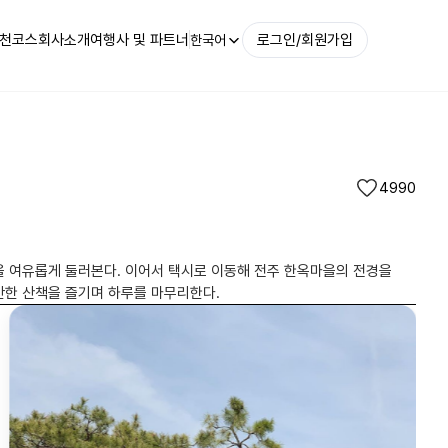
천코스
회사소개
여행사 및 파트너
로그인/회원가입
한국어
4990
을 여유롭게 둘러본다. 이어서 택시로 이동해 전주 한옥마을의 전경을
완산칠봉꽃동산|@yyy_lucy
안한 산책을 즐기며 하루를 마무리한다.