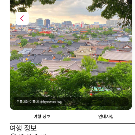
경기전|@98_10_31
여행 정보
안내사항
여행 정보