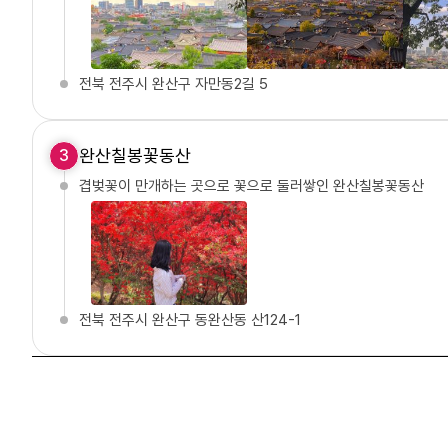
전북 전주시 완산구 자만동2길 5
완산칠봉꽃동산
3
겹벚꽃이 만개하는 곳으로 꽃으로 둘러쌓인 완산칠봉꽃동산
전북 전주시 완산구 동완산동 산124-1