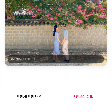
경기전|@gillie_0906
여행코스 정보
포함/불포함 내역