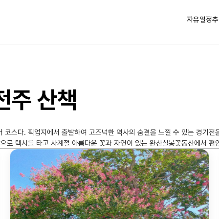
자유일정
추
전주 산책
어 코스다. 픽업지에서 출발하여 고즈넉한 역사의 숨결을 느낄 수 있는 경기전
막으로 택시를 타고 사계절 아름다운 꽃과 자연이 있는 완산칠봉꽃동산에서 편