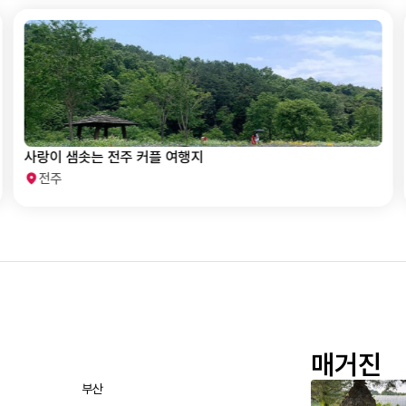
사랑이 샘솟는 전주 커플 여행지
전주
매거진