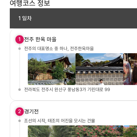
불포함 내역
톨게이트 비용 및 주차요금(발생시), 여행지
여행코스 정보
1 일차
전주 한옥 마을
1
전주의 대표명소 중 하나, 전주한옥마을
전라북도 전주시 완산구 풍남동3가 기린대로 99
경기전
2
조선의 시작, 태조의 어진을 모시는 건물