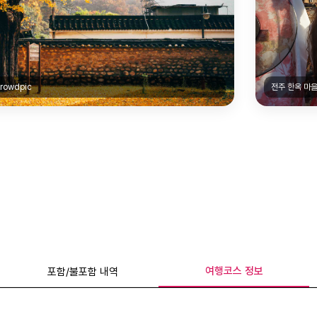
전주 한옥 마을|@loyqu.kr
여행코스 정보
포함/불포함 내역