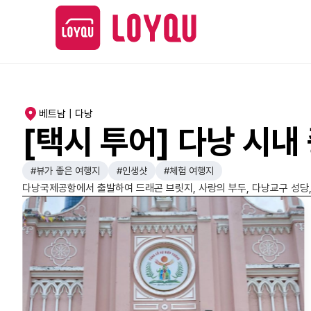
베트남 | 다낭
[택시 투어] 다낭 시내
#뷰가 좋은 여행지
#인생샷
#체험 여행지
다낭국제공항에서 출발하여 드래곤 브릿지, 사랑의 부두, 다낭교구 성당