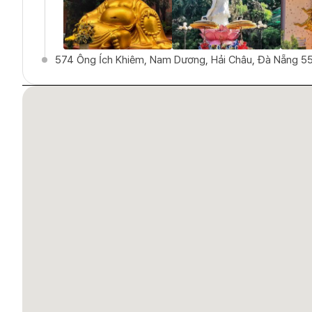
574 Ông Ích Khiêm, Nam Dương, Hải Châu, Đà Nẵng 5