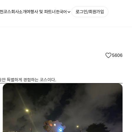
천코스
회사소개
여행사 및 파트너
로그인/회원가입
한국어
5606
Giáo xứ Chính tòa Đà Nẵng(다낭교구 성당)|@p/CuMpMXdyokr/?img_index=2
동안 특별하게 경험하는 코스이다.