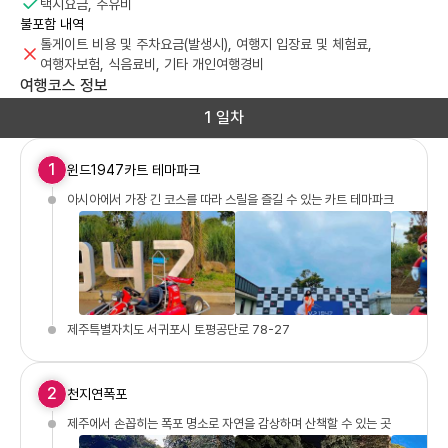
택시요금, 주유비
불포함 내역
톨게이트 비용 및 주차요금(발생시), 여행지 입장료 및 체험료,
여행자보험, 식음료비, 기타 개인여행경비
여행코스 정보
1 일차
1
윈드1947카트 테마파크
아시아에서 가장 긴 코스를 따라 스릴을 즐길 수 있는 카트 테마파크
제주특별자치도 서귀포시 토평공단로 78-27
2
천지연폭포
제주에서 손꼽히는 폭포 명소로 자연을 감상하며 산책할 수 있는 곳