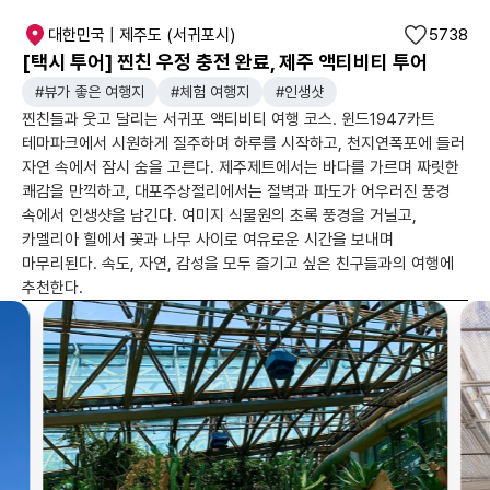
대한민국 | 제주도 (서귀포시)
5738
[택시 투어] 찐친 우정 충전 완료, 제주 액티비티 투어
#뷰가 좋은 여행지
#체험 여행지
#인생샷
찐친들과 웃고 달리는 서귀포 액티비티 여행 코스. 윈드1947카트
테마파크에서 시원하게 질주하며 하루를 시작하고, 천지연폭포에 들러
자연 속에서 잠시 숨을 고른다. 제주제트에서는 바다를 가르며 짜릿한
쾌감을 만끽하고, 대포주상절리에서는 절벽과 파도가 어우러진 풍경
속에서 인생샷을 남긴다. 여미지 식물원의 초록 풍경을 거닐고,
카멜리아 힐에서 꽃과 나무 사이로 여유로운 시간을 보내며
마무리된다. 속도, 자연, 감성을 모두 즐기고 싶은 친구들과의 여행에
추천한다.