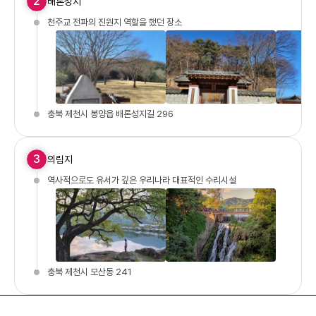
2
배론성지
천주교 전파의 진원지 역할을 했던 장소
충북 제천시 봉양읍 배론성지길 296
3
의림지
역사적으로도 유서가 깊은 우리나라 대표적인 수리시설
충북 제천시 모산동 241