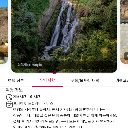
의림지|crowdpic
안내사항
여행 정보
포함/불포함 내역
여행코
여행 정보
이용시간 : 8 시간
프라이빗 모빌리티 서비스
여행의 시작부터 끝까지, 현지 기사님과 함께 편하게 떠나는
상품입니다. 머물고 싶은 만큼 충분히 머물며 여유 있게 이동하세요.
결제 후 기사 배차가 완료되면, 문자 또는 이메일로 기사 연락처가
안내되며 ‘내 일정’에서도 확인할 수 있습니다.