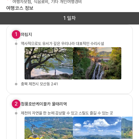
여행자보험, 식음료비, 기타 개인여행경비
여행코스 정보
1 일차
1
의림지
역사적으로도 유서가 깊은 우리나라 대표적인 수리시설
충북 제천시 모산동 241
2
청풍호반케이블카 물태리역
제천의 자연을 한 눈에 감상할 수 있고 스릴도 즐길 수 있는 곳