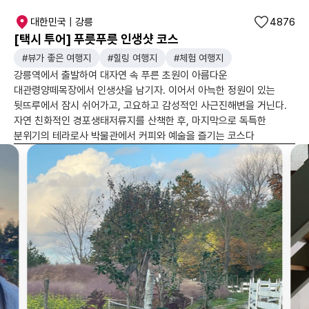
대한민국 | 강릉
4876
[택시 투어] 푸릇푸릇 인생샷 코스
#뷰가 좋은 여행지
#힐링 여행지
#체험 여행지
강릉역에서 출발하여 대자연 속 푸른 초원이 아름다운
대관령양떼목장에서 인생샷을 남기자. 이어서 아늑한 정원이 있는
뒷뜨루에서 잠시 쉬어가고, 고요하고 감성적인 사근진해변을 거닌다.
자연 친화적인 경포생태저류지를 산책한 후, 마지막으로 독특한
분위기의 테라로사 박물관에서 커피와 예술을 즐기는 코스다