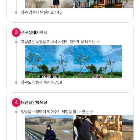
강원 강릉시 난설헌로 145
3
경포생태저류지
그림같은 풍경을 지녀서 사진이 예쁘게 잘 나오는 곳
강원도 강릉시 죽헌동 759
4
대관령양떼목장
양들을 구경하며 먹이주기 체험을 할 수 있는 곳