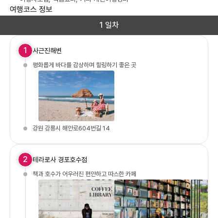
여행코스 정보
1 일차
1
사근진해변
평화롭게 바다를 감상하며 힐링하기 좋은 곳
강원 강릉시 해안로604번길 14
2
테라로사 경포호수점
책과 호수가 어우러진 편안하고 따스한 카페