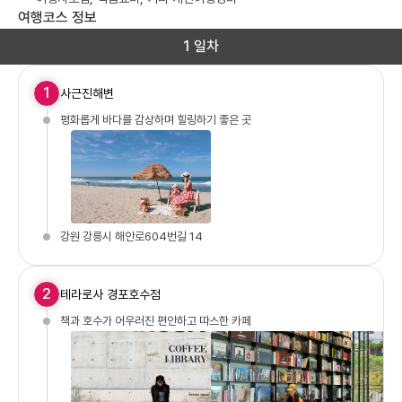
여행코스 정보
1 일차
1
사근진해변
평화롭게 바다를 감상하며 힐링하기 좋은 곳
강원 강릉시 해안로604번길 14
2
테라로사 경포호수점
책과 호수가 어우러진 편안하고 따스한 카페