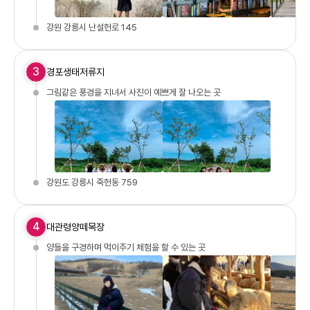
강원 강릉시 난설헌로 145
3
경포생태저류지
그림같은 풍경을 지녀서 사진이 예쁘게 잘 나오는 곳
강원도 강릉시 죽헌동 759
4
대관령양떼목장
양들을 구경하며 먹이주기 체험을 할 수 있는 곳