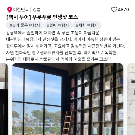
대한민국 | 강릉
4870
[택시 투어] 푸릇푸릇 인생샷 코스
#뷰가 좋은 여행지
#힐링 여행지
#체험 여행지
강릉역에서 출발하여 대자연 속 푸른 초원이 아름다운
대관령양떼목장에서 인생샷을 남기자. 이어서 아늑한 정원이 있는
뒷뜨루에서 잠시 쉬어가고, 고요하고 감성적인 사근진해변을 거닌다.
자연 친화적인 경포생태저류지를 산책한 후, 마지막으로 독특한
분위기의 테라로사 박물관에서 커피와 예술을 즐기는 코스다