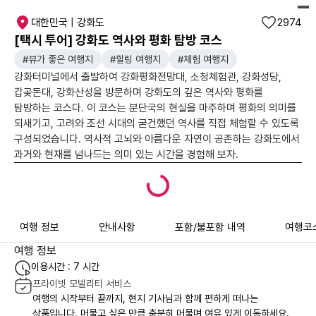
대한민국 | 강화도
2974
[택시 투어] 강화도 역사와 평화 탐방 코스
#뷰가 좋은 여행지
#힐링 여행지
#체험 여행지
강화터미널에서 출발하여 강화평화전망대, 소청체험관, 강화성당,
갑곶돈대, 강화산성을 방문하며 강화도의 깊은 역사와 평화를
탐방하는 코스다. 이 코스는 분단국의 현실을 마주하며 평화의 의미를
되새기고, 고려와 조선 시대의 굳건했던 역사를 직접 체험할 수 있도록
구성되었습니다. 역사적 고뇌와 아름다운 자연이 공존하는 강화도에서
과거와 현재를 넘나드는 의미 있는 시간을 경험해 보자.
여행 정보
안내사항
포함/불포함 내역
여행코
여행 정보
이용시간 : 7 시간
프라이빗 모빌리티 서비스
여행의 시작부터 끝까지, 현지 기사님과 함께 편하게 떠나는
상품입니다. 머물고 싶은 만큼 충분히 머물며 여유 있게 이동하세요.