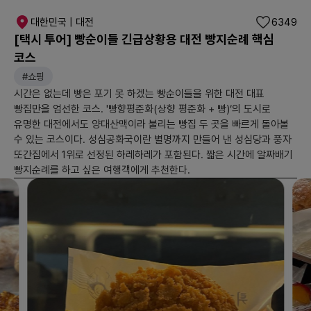
대한민국 | 대전
6349
[택시 투어] 빵순이들 긴급상황용 대전 빵지순례 핵심
코스
#쇼핑
시간은 없는데 빵은 포기 못 하겠는 빵순이들을 위한 대전 대표
빵집만을 엄선한 코스. '빵향평준화(상향 평준화 + 빵)’의 도시로
유명한 대전에서도 양대산맥이라 불리는 빵집 두 곳을 빠르게 돌아볼
수 있는 코스이다. 성심공화국이란 별명까지 만들어 낸 성심당과 풍자
또간집에서 1위로 선정된 하레하레가 포함된다. 짧은 시간에 알짜배기
빵지순례를 하고 싶은 여행객에게 추천한다.