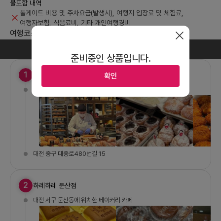
불포함 내역
톨게이트 비용 및 주차요금(발생시), 여행지 입장료 및 체험료,
여행자보험, 식음료비, 기타 개인여행경비
여행코스 정보
1 일차
준비중인 상품입니다.
1
성심당 본점
확인
전국 3대 빵집 중 하나인 곳
대전 중구 대종로480번길 15
2
하레하레 둔산점
대전 서구 둔산동에 위치한 베이커리 카페