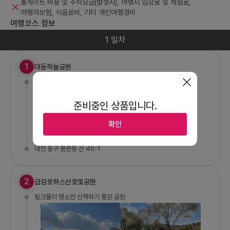
톨게이트 비용 및 주차요금(발생시), 여행지 입장료 및 체험료,
여행자보험, 식음료비, 기타 개인여행경비
여행코스 정보
1 일차
1
대동하늘공원
대전 동구 8경인 동구 달동네의 언덕마루에 조성된 공원
준비중인 상품입니다.
확인
대전 동구 용운동 산 40-1
2
금강로하스산호빛공원
핑크뮬리 명소인 산책하기 좋은 공원