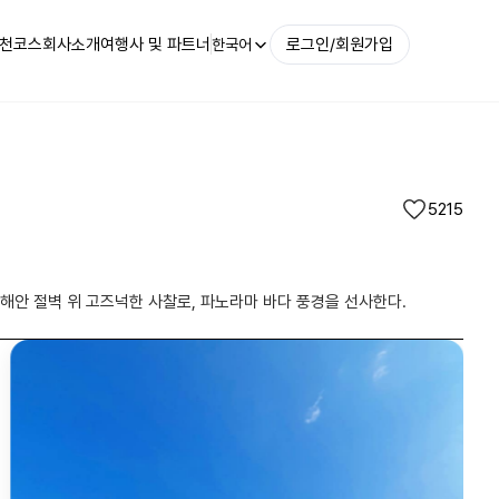
천코스
회사소개
여행사 및 파트너
로그인/회원가입
한국어
5215
해안 절벽 위 고즈넉한 사찰로, 파노라마 바다 풍경을 선사한다.
향일암대웅전|@zzl_ni