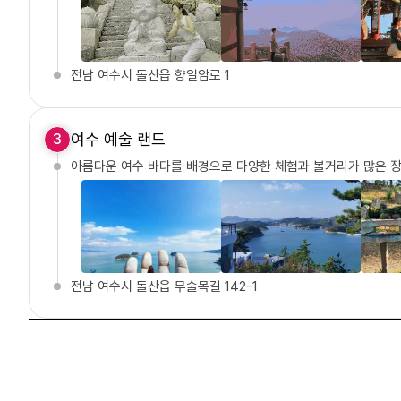
전남 여수시 돌산읍 향일암로 1
여수 예술 랜드
3
아름다운 여수 바다를 배경으로 다양한 체험과 볼거리가 많은 
전남 여수시 돌산읍 무술목길 142-1