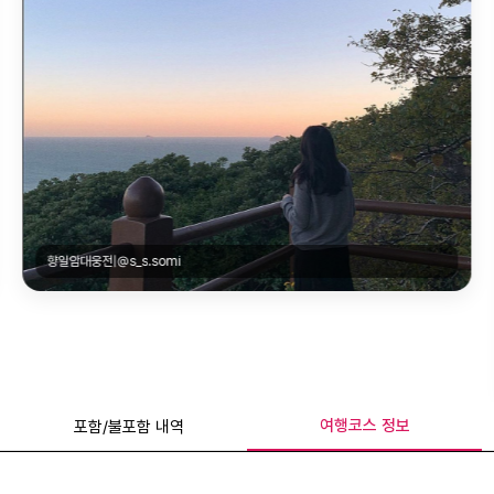
여수 예술 랜드|@hyeon222222
여행코스 정보
포함/불포함 내역