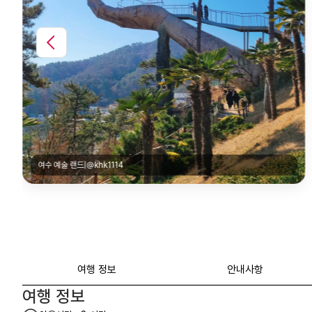
향일암대웅전|@s_s.somi
여행 정보
안내사항
여행 정보