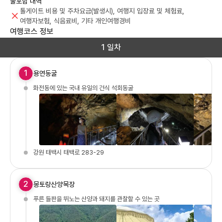
불포함 내역
톨게이트 비용 및 주차요금(발생시), 여행지 입장료 및 체험료,
여행자보험, 식음료비, 기타 개인여행경비
여행코스 정보
1 일차
1
용연동굴
화전동에 있는 국내 유일의 건식 석회동굴
강원 태백시 태백로 283-29
2
몽토랑산양목장
푸른 들판을 뛰노는 산양과 돼지를 관찰할 수 있는 곳