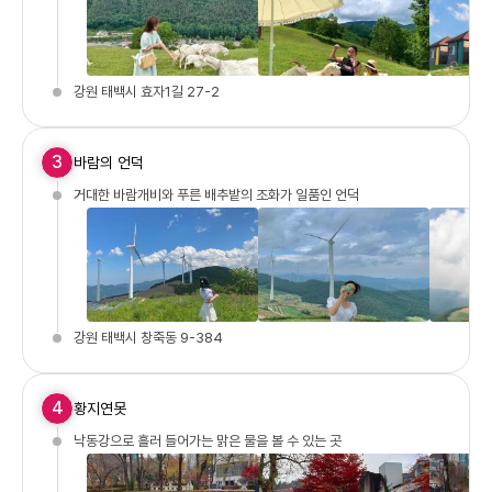
강원 태백시 효자1길 27-2
3
바람의 언덕
거대한 바람개비와 푸른 배추밭의 조화가 일품인 언덕
강원 태백시 창죽동 9-384
4
황지연못
낙동강으로 흘러 들어가는 맑은 물을 볼 수 있는 곳