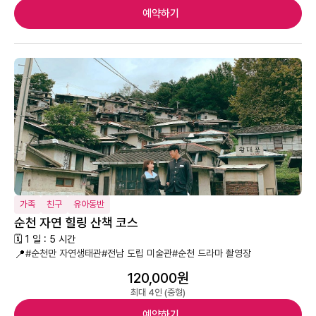
예약하기
가족
친구
유아동반
순천 자연 힐링 산책 코스
🗓 1 일 : 5 시간
📍
#순천만 자연생태관
#전남 도립 미술관
#순천 드라마 촬영장
120,000원
최대 4인 (중형)
예약하기