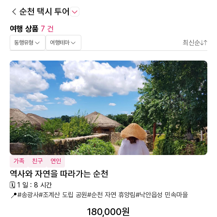
순천 택시 투어
여행 상품
7 건
최신순
동행유형
여행테마
가족
친구
연인
역사와 자연을 따라가는 순천
🗓 1 일 : 8 시간
📍
#송광사
#조계산 도립 공원
#순천 자연 휴양림
#낙안읍성 민속마을
180,000원