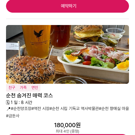
예약하기
친구
가족
연인
순천 숨겨진 매력 코스
🗓 1 일 : 8 시간
📍
#순천양조장
#역전 시장
#순천 시립 기독교 역사박물관
#순천 향매실 마을
#금둔사
180,000원
최대 4인 (중형)