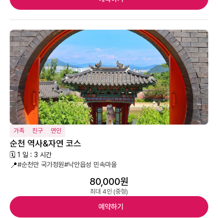
가족
친구
연인
순천 역사&자연 코스
🗓 1 일 : 3 시간
📍
#순천만 국가정원
#낙안읍성 민속마을
80,000원
최대 4인 (중형)
예약하기