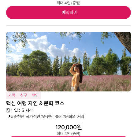
최대 4인 (중형)
예약하기
가족
친구
연인
핵심 여행 자연 & 문화 코스
🗓 1 일 : 5 시간
📍
#순천만 국가정원
#순천만 습지
#문화의 거리
120,000원
최대 4인 (중형)