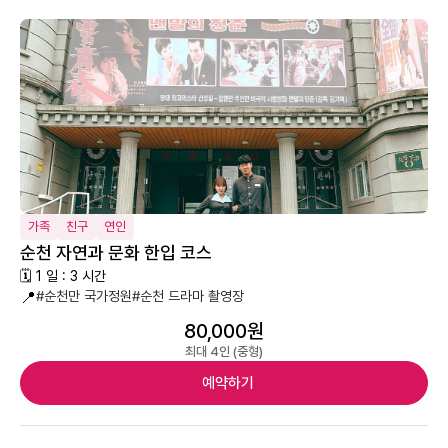
가족
친구
연인
순천 자연과 문화 한입 코스
🗓 1 일 : 3 시간
📍
#순천만 국가정원
#순천 드라마 촬영장
80,000원
최대 4인 (중형)
예약하기