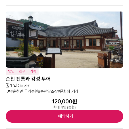
연인
친구
가족
순천 전통과 감성 투어
🗓 1 일 : 5 시간
📍
#순천만 국가정원
#순천양조장
#문화의 거리
120,000원
최대 4인 (중형)
예약하기