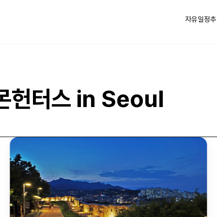
자유일정
추
헌터스 in Seoul