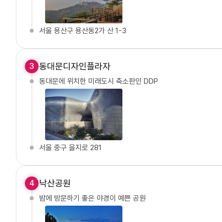
서울 용산구 용산동2가 산 1-3
동대문디자인플라자
3
동대문에 위치한 미래도시 축소판인 DDP
서울 중구 을지로 281
낙산공원
4
밤에 방문하기 좋은 야경이 예쁜 공원