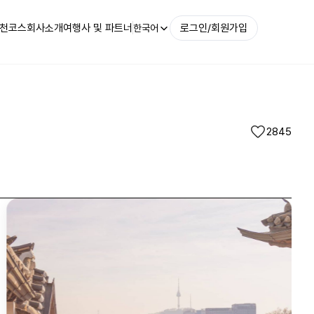
천코스
회사소개
여행사 및 파트너
로그인/회원가입
한국어
2845
북촌한옥마을|@yangvely1104