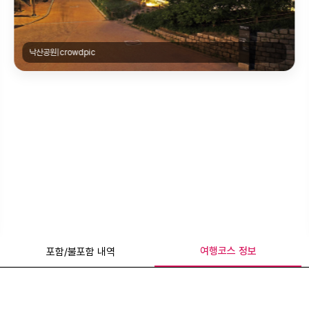
북촌한옥마을|@stella_photo.0222
여행코스 정보
포함/불포함 내역