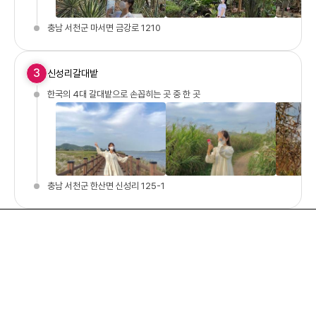
충남 서천군 마서면 금강로 1210
3
신성리갈대밭
한국의 4대 갈대밭으로 손꼽히는 곳 중 한 곳
충남 서천군 한산면 신성리 125-1