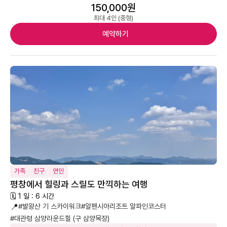
150,000원
최대 4인 (중형)
예약하기
가족
친구
연인
평창에서 힐링과 스릴도 만끽하는 여행
🗓 1 일 : 6 시간
📍
#발왕산 기 스카이워크
#알펜시아리조트 알파인코스터
#대관령 삼양라운드힐 (구 삼양목장)