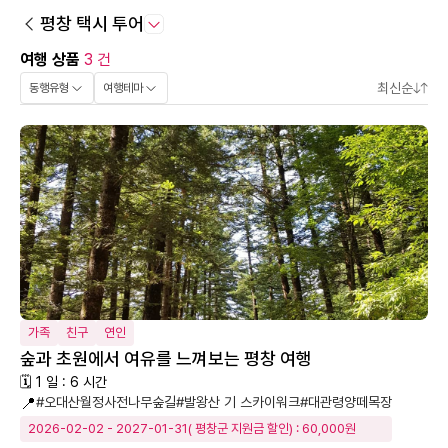
평창 택시 투어
여행 상품
3 건
최신순
동행유형
여행테마
가족
친구
연인
숲과 초원에서 여유를 느껴보는 평창 여행
🗓 1 일 : 6 시간
📍
#오대산월정사전나무숲길
#발왕산 기 스카이워크
#대관령양떼목장
2026-02-02 - 2027-01-31( 평창군 지원금 할인) : 60,000원