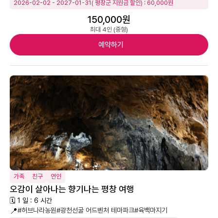
2026-02-02 - 2027-01-31( 평창군 지원금 할인) : 60,000원
150,000원
최대 4인 (중형)
예약하기
가족
친구
연인
오감이 살아나는 향기나는 평창 여행
🗓 1 일 : 6 시간
📍
#허브나라농원
#광천선굴 어드벤처 테마파크
#육백마지기