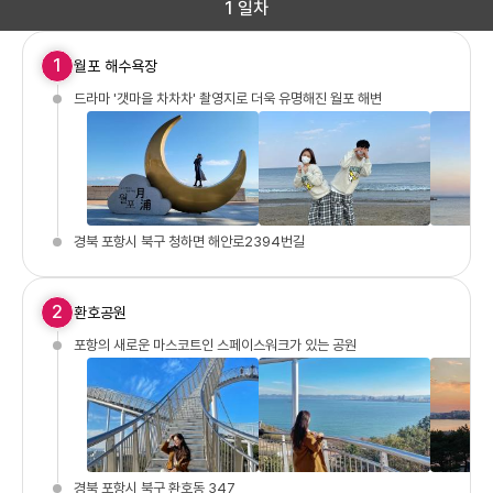
1 일차
1
월포 해수욕장
드라마 '갯마을 차차차' 촬영지로 더욱 유명해진 월포 해변
경북 포항시 북구 청하면 해안로2394번길
2
환호공원
포항의 새로운 마스코트인 스페이스워크가 있는 공원
경북 포항시 북구 환호동 347