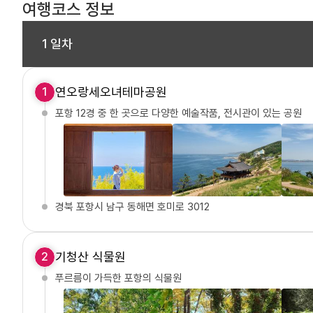
여행코스 정보
1 일차
연오랑세오녀테마공원
1
포항 12경 중 한 곳으로 다양한 예술작품, 전시관이 있는 공원
경북 포항시 남구 동해면 호미로 3012
기청산 식물원
2
푸르름이 가득한 포항의 식물원