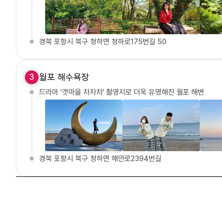
경북 포항시 북구 청하면 청하로175번길 50
월포 해수욕장
3
드라마 '갯마을 차차차' 촬영지로 더욱 유명해진 월포 해변
경북 포항시 북구 청하면 해안로2394번길