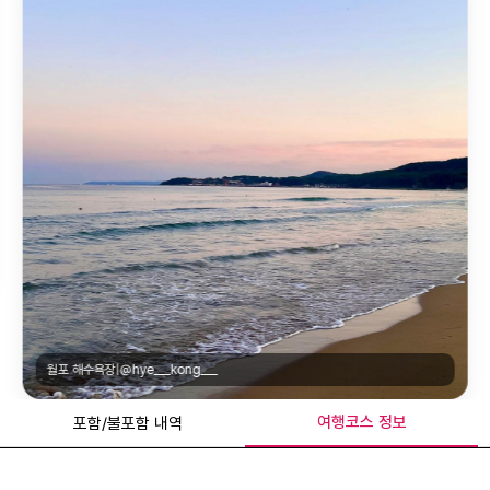
월포 해수욕장|@hye___kong___
여행코스 정보
포함/불포함 내역