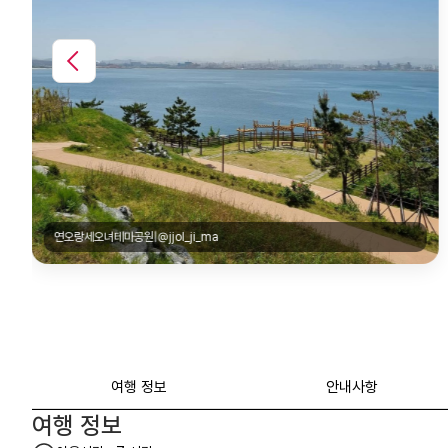
연오랑세오녀테마공원|@jjol_ji_ma
여행 정보
안내사항
여행 정보