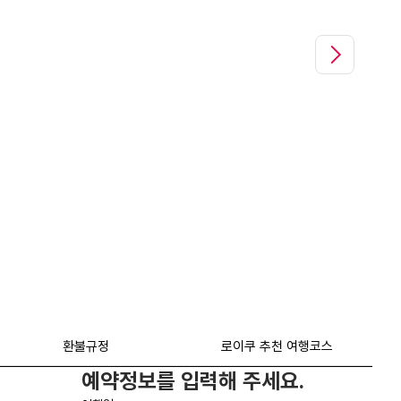
연오랑세오녀테마공원|@jjol_ji_ma
환불규정
로이쿠 추천 여행코스
예약정보를 입력해 주세요.