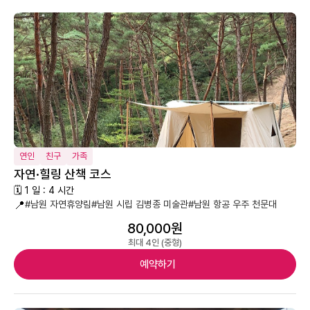
연인
친구
가족
자연·힐링 산책 코스
🗓 1 일 : 4 시간
📍
#남원 자연휴양림
#남원 시립 김병종 미술관
#남원 항공 우주 천문대
80,000원
최대 4인 (중형)
예약하기