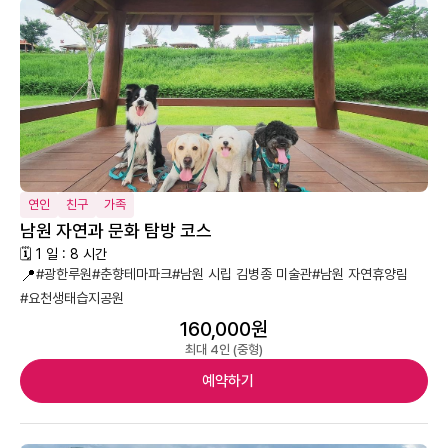
연인
친구
가족
남원 자연과 문화 탐방 코스
🗓 1 일 : 8 시간
📍
#광한루원
#춘향테마파크
#남원 시립 김병종 미술관
#남원 자연휴양림
#요천생태습지공원
160,000원
최대 4인 (중형)
예약하기