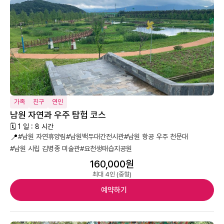
가족
친구
연인
남원 자연과 우주 탐험 코스
🗓 1 일 : 8 시간
📍
#남원 자연휴양림
#남원백두대간전시관
#남원 항공 우주 천문대
#남원 시립 김병종 미술관
#요천생태습지공원
160,000원
최대 4인 (중형)
예약하기