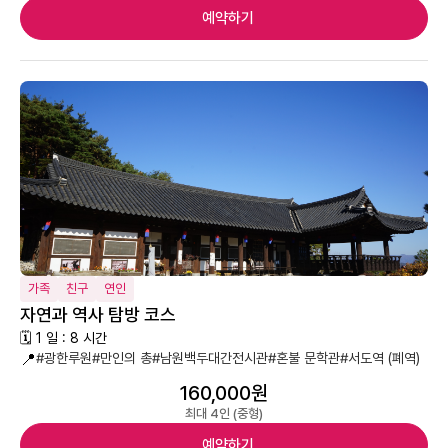
예약하기
가족
친구
연인
자연과 역사 탐방 코스
🗓 1 일 : 8 시간
📍
#광한루원
#만인의 총
#남원백두대간전시관
#혼불 문학관
#서도역 (폐역)
160,000원
최대 4인 (중형)
예약하기