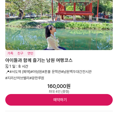
가족
친구
연인
아이들과 함께 즐기는 남원 여행코스
🗓 1 일 : 8 시간
📍
#서도역 (폐역)
#아담원
#혼불 문학관
#남원백두대간전시관
#지리산허브밸리
#광한루원
160,000원
최대 4인 (중형)
예약하기