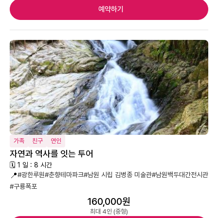
예약하기
가족
친구
연인
자연과 역사를 잇는 투어
🗓 1 일 : 8 시간
📍
#광한루원
#춘향테마파크
#남원 시립 김병종 미술관
#남원백두대간전시관
#구룡폭포
160,000원
최대 4인 (중형)