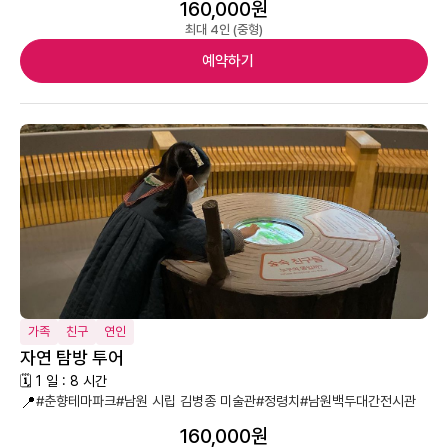
160,000원
최대 4인 (중형)
예약하기
가족
친구
연인
자연 탐방 투어
🗓 1 일 : 8 시간
📍
#춘향테마파크
#남원 시립 김병종 미술관
#정령치
#남원백두대간전시관
160,000원