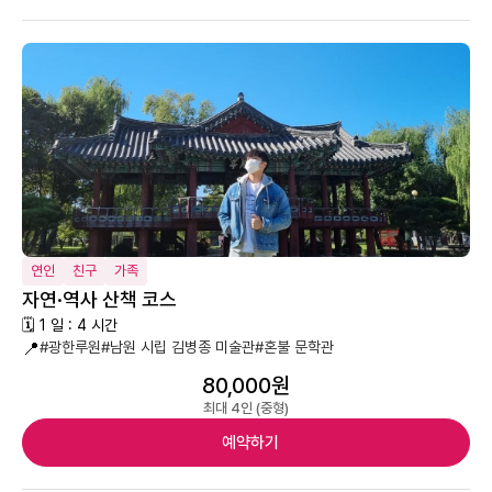
연인
친구
가족
자연·역사 산책 코스
🗓 1 일 : 4 시간
📍
#광한루원
#남원 시립 김병종 미술관
#혼불 문학관
80,000원
최대 4인 (중형)
예약하기