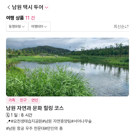
남원 택시 투어
여행 상품
11 건
최신순
동행유형
여행테마
가족
친구
연인
남원 자연과 문화 힐링 코스
🗓 1 일 : 8 시간
📍
#요천생태습지공원
#남원 자연휴양림
#서어나무숲
#남원 항공 우주 천문대
#만인의 총