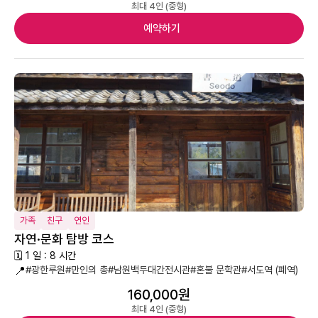
최대 4인 (중형)
예약하기
가족
친구
연인
자연·문화 탐방 코스
🗓 1 일 : 8 시간
📍
#광한루원
#만인의 총
#남원백두대간전시관
#혼불 문학관
#서도역 (폐역)
160,000원
최대 4인 (중형)