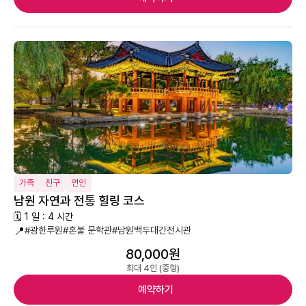
가족
친구
연인
남원 자연과 전통 힐링 코스
🗓 1 일 : 4 시간
📍
#광한루원
#혼불 문학관
#남원백두대간전시관
80,000원
최대 4인 (중형)
예약하기