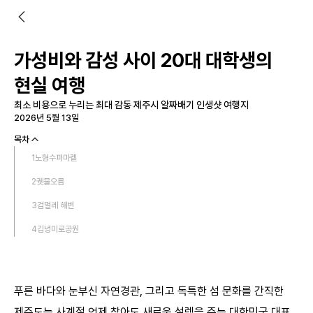
가성비와 감성 사이 20대 대학생의
현실 여행
최소 비용으로 누리는 최대 감동 제주시 알짜배기 인생샷 여행지
2026년 5월 13일
목차
1
노형수퍼마켙
2
궷물오름
3
검멀레 해변
4
김녕미로공원
5
생각하는정원
6
니모메 빈티지 라운지
푸른 바다와 눈부신 자연경관, 그리고 독특한 섬 문화를 간직한
7
그계절
제주도는 사계절 언제 찾아도 새로운 설렘을 주는 대한민국 대표