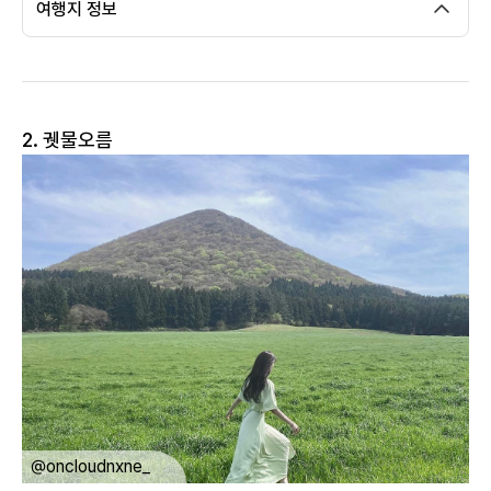
여행지 정보
2. 궷물오름
ㅤ
@oncloudnxne_