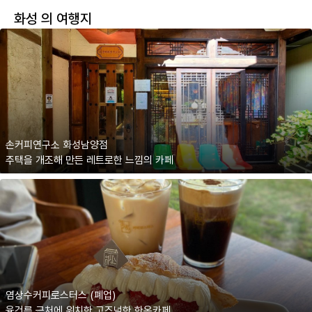
화성 의 여행지
손커피연구소 화성남양점
주택을 개조해 만든 레트로한 느낌의 카페
염상수커피로스터스 (폐업)
융건릉 근처에 위치한 고즈넉한 한옥카페