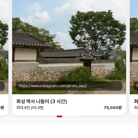
https://www.instagram.com/photo_seul/
화성 역사 나들이 (3 시간)
화
0원
최대 9인 (미니밴)
75,000원
최