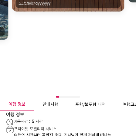
도담삼봉|@dyyyyyyy
여행 정보
안내사항
포함/불포함 내역
여행코
여행 정보
이용시간 : 5 시간
프라이빗 모빌리티 서비스
여행의 시작부터 끝까지, 현지 기사님과 함께 편하게 떠나는