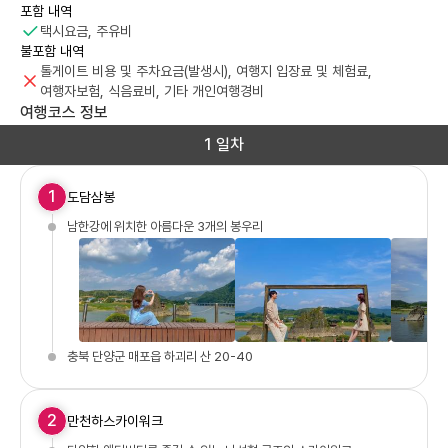
포함 내역
택시요금, 주유비
불포함 내역
톨게이트 비용 및 주차요금(발생시), 여행지 입장료 및 체험료,
여행자보험, 식음료비, 기타 개인여행경비
여행코스 정보
1 일차
1
도담삼봉
남한강에 위치한 아름다운 3개의 봉우리
충북 단양군 매포읍 하괴리 산 20-40
2
만천하스카이워크